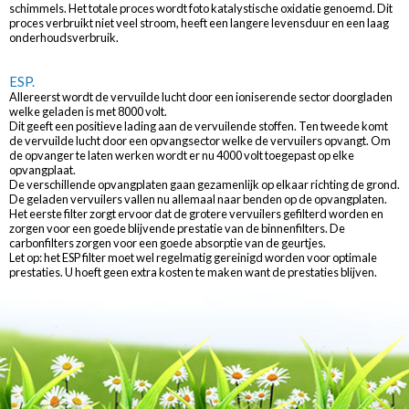
schimmels. Het totale proces wordt foto katalystische oxidatie genoemd. Dit
proces verbruikt niet veel stroom, heeft een langere levensduur en een laag
onderhoudsverbruik.
ESP.
Allereerst wordt de vervuilde lucht door een ioniserende sector doorgladen
welke geladen is met 8000 volt.
Dit geeft een positieve lading aan de vervuilende stoffen. Ten tweede komt
de vervuilde lucht door een opvangsector welke de vervuilers opvangt. Om
de opvanger te laten werken wordt er nu 4000 volt toegepast op elke
opvangplaat.
De verschillende opvangplaten gaan gezamenlijk op elkaar richting de grond.
De geladen vervuilers vallen nu allemaal naar benden op de opvangplaten.
Het eerste filter zorgt ervoor dat de grotere vervuilers gefilterd worden en
zorgen voor een goede blijvende prestatie van de binnenfilters. De
carbonfilters zorgen voor een goede absorptie van de geurtjes.
Let op: het ESP filter moet wel regelmatig gereinigd worden voor optimale
prestaties. U hoeft geen extra kosten te maken want de prestaties blijven.