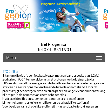
Bel Progenion
Tel.074 - 8511 901
Menu
TiO2 filter
Titanium dioxide is een fotokatalysator met een bandbreedte van 3.2 eV.
Zodra het TiO2 filter wordt belast met protonen welke kleiner zijn dan
385nm, dan wordt de energie van de bandbreedte overschreden en gaat de
stof van de eerste opnameband naar de tweede opnameband. Door dit
proces krijgt het overgebleven electron paar een lange levensduur en zal lang
bijdragen in de opname van chemische reacties
Hydroxiel deeltjes en super ionen reageren erg reactief op de
binnengekomen vervuilers en zij breken de schadelijke stoffen af.
Voorbeelden van schadelijke stoffen zijn: gassen, bacterien, virussen en