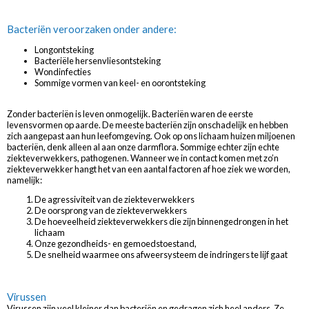
Bacteriën veroorzaken onder andere:
Longontsteking
Bacteriële hersenvliesontsteking
Wondinfecties
Sommige vormen van keel- en oorontsteking
Zonder bacteriën is leven onmogelijk. Bacteriën waren de eerste
levensvormen op aarde. De meeste bacteriën zijn onschadelijk en hebben
zich aangepast aan hun leefomgeving. Ook op ons lichaam huizen miljoenen
bacteriën, denk alleen al aan onze darmflora. Sommige echter zijn echte
ziekteverwekkers, pathogenen. Wanneer we in contact komen met zo’n
ziekteverwekker hangt het van een aantal factoren af hoe ziek we worden,
namelijk:
De agressiviteit van de ziekteverwekkers
De oorsprong van de ziekteverwekkers
De hoeveelheid ziekteverwekkers die zijn binnengedrongen in het
lichaam
Onze gezondheids- en gemoedstoestand,
De snelheid waarmee ons afweersysteem de indringers te lijf gaat
Virussen
Virussen zijn veel kleiner dan bacteriën en gedragen zich heel anders. Ze