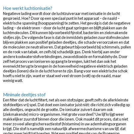
Hoe werkt luchtionisatie?
Negatieve lading wordt door de luchtzuiveraar met ionisatie in de lucht
gesproeid. Hoe? Door op een speciaal punt in het apparaat – de naald –
elektrische spanning (hoogspanning) te zetten. Het gevolg is dat de negatieve
lading – de elektronen – door de lucht gaat springen en blijft plakken aan de
luchtmoleculen. Dit kunnen bijvoorbeeld fijnstof, bacteriën en ziekmakende
stofjes zijn. De volgende fase is dat de inmiddels geladen zuurstofmoleculen
blijven plakken aan positief geladen deeltjes, die schade veroorzaken en dat
de moleculen ze neutraliseren. Dat gebeurt bijvoorbeeld bij schimmels, pollen
en de rook van tabak, en zelfs bij schadelijk gas. Denk hierbij aan onder
andere koolwaterstofverbindingen, zwaveldioxide en formaldehyde. Door
zelf het proces van ioniseren op gang te brengen, lukt het dan ook het
evenwicht terug te brengen in de hoeveelheid negatieve elektrisch geladen
deeltjes (ionen) die in de lucht horen te zijn. Bang voor een elektrische schok
hoeft u niet te zijn, want er staat wel veel stroom (volt) op de naald, maar
weinig watt.
Minimale deeltjes stof
Een filter dat de lucht filtert, net als een stofzuiger, geeft zelfs de allerkleinste
stofdeeltjes vrij spel. Dat doet een ionisator juist níét: die richt zich volledig op
alle deeltjes, ongeacht de grootte. De ionisator zuivert daarom ook
(ziekmakende) micro-organismen. Het grote voordeel? Uw lijf krijgt weer
makkelijker zuurstof binnen door die ionen. Ook maakt dit proces, dat u niet
meer zo veel allergischereactiestof (histamine) in uw ademhalingsorganen
krijgt. Die stof is namelijk een natuurlijk afweermechanisme van uw lijf, dat
onder meer leidt tot hoesten. Nóg een positief gevolg van de Progenion