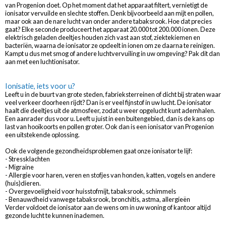
van Progenion doet. Op het moment dat het apparaat filtert, vernietigt de
ionisator vervuilde en slechte stoffen. Denk bijvoorbeeld aan mijt en pollen,
maar ook aan de nare lucht van onder andere tabaksrook. Hoe dat precies
gaat? Elke seconde produceert het apparaat 20.000 tot 200.000 ionen. Deze
elektrisch geladen deeltjes houden zich vast aan stof, ziektekiemen en
bacteriën, waarna de ionisator ze opdeelt in ionen om ze daarna te reinigen.
Kampt u dus met smog of andere luchtvervuiling in uw omgeving? Pak dit dan
aan met een luchtionisator.
Ionisatie, iets voor u?
Leeft u in de buurt van grote steden, fabrieksterreinen of dicht bij straten waar
veel verkeer doorheen rijdt? Dan is er veel fijnstof in uw lucht. De ionisator
haalt die deeltjes uit de atmosfeer, zodat u weer opgelucht kunt ademhalen.
Een aanrader dus voor u. Leeft u juist in een buitengebied, dan is de kans op
last van hooikoorts en pollen groter. Ook dan is een ionisator van Progenion
een uitstekende oplossing.
Ook de volgende gezondheidsproblemen gaat onze ionisator te lijf:
- Stressklachten
- Migraine
- Allergie voor haren, veren en stofjes van honden, katten, vogels en andere
(huis)dieren.
- Overgevoeligheid voor huisstofmijt, tabaksrook, schimmels
- Benauwdheid vanwege tabaksrook, bronchitis, astma, allergieën
Verder voldoet de ionisator aan de wens om in uw woning of kantoor altijd
gezonde lucht te kunnen inademen.