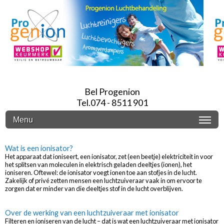
Bel Progenion
Tel.074 - 8511 901
Menu
Wat is een ionisator?
Het apparaat dat ioniseert, een ionisator, zet (een beetje) elektriciteit in voor
het splitsen van moleculen in elektrisch geladen deeltjes (ionen), het
ioniseren. Oftewel: de ionisator voegt ionen toe aan stofjes in de lucht.
Zakelijk of privé zetten mensen een luchtzuiveraar vaak in om ervoor te
zorgen dat er minder van die deeltjes stof in de lucht overblijven.
Over de werking van een luchtzuiveraar met ionisator
Filteren en ioniseren van de lucht – dat is wat een luchtzuiveraar met ionisator