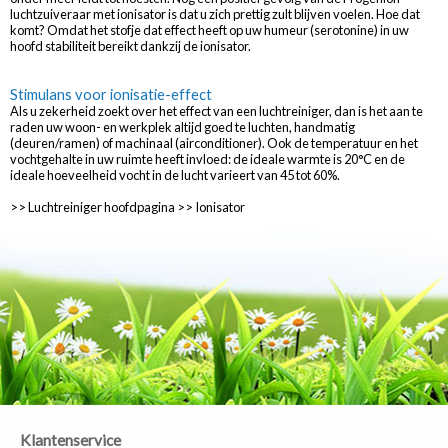
luchtzuiveraar met ionisator is dat u zich prettig zult blijven voelen. Hoe dat
komt? Omdat het stofje dat effect heeft op uw humeur (serotonine) in uw
hoofd stabiliteit bereikt dankzij de ionisator.
Stimulans voor ionisatie-effect
Als u zekerheid zoekt over het effect van een luchtreiniger, dan is het aan te
raden uw woon- en werkplek altijd goed te luchten, handmatig
(deuren/ramen) of machinaal (airconditioner). Ook de temperatuur en het
vochtgehalte in uw ruimte heeft invloed: de ideale warmte is 20°C en de
ideale hoeveelheid vocht in de lucht varieert van 45 tot 60%.
>> Luchtreiniger hoofdpagina
>> Ionisator
Klantenservice