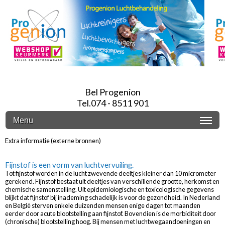
Bel Progenion
Tel.074 - 8511 901
Menu
Extra informatie (externe bronnen)
Fijnstof is een vorm van luchtvervuiling.
Tot fijnstof worden in de lucht zwevende deeltjes kleiner dan 10 micrometer
gerekend. Fijnstof bestaat uit deeltjes van verschillende grootte, herkomst en
chemische samenstelling. Uit epidemiologische en toxicologische gegevens
blijkt dat fijnstof bij inademing schadelijk is voor de gezondheid. In Nederland
en België sterven enkele duizenden mensen enige dagen tot maanden
eerder door acute blootstelling aan fijnstof. Bovendien is de morbiditeit door
(chronische) blootstelling hoog. Bij mensen met luchtwegaandoeningen en