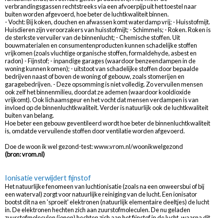
verbrandingsgassen rechtstreeks via een afvoerpijp uit het toestel naar
buiten worden afgevoerd, hoe beter de luchtkwaliteit binnen.
- Vocht: Bij koken, douchen en afwassen komt waterdamp vrij; - Huisstofmijt.
Huisdieren zijn veroorzakers van huisstofmijt; - Schimmels; - Roken. Roken is
de sterkste vervuiler van de binnenlucht; - Chemische stoffen. Uit
bouwmaterialen en consumentenproducten kunnen schadelijke stoffen
vrijkomen (zoals vluchtige organische stoffen, formaldehyde, asbest en
radon) - Fijnstof; - inpandige garages (waardoor benzeendampen in de
woning kunnen komen); - uitstoot van schadelijke stoffen door bepaalde
bedrijven naast of boven de woning of gebouw, zoals stomerijen en
garagebedrijven. - Deze opsomming is niet volledig. Zo vervuilen mensen
ook zelf het binnenmilieu, doordat ze ademen (waardoor kooldioxide
vrijkomt). Ook lichaamsgeur en het vocht dat mensen verdampen is van
invloed op de binnenluchtkwaliteit. Verder is natuurlijk ook de luchtkwaliteit
buiten van belang.
Hoe beter een gebouw geventileerd wordt hoe beter de binnenluchtkwaliteit
is, omdatde vervuilende stoffen door ventilatie worden afgevoerd.
Doe de woon ik wel gezond-test:
www.vrom.nl/woonikwelgezond
(bron: vrom.nl)
Ionisatie verwijdert fijnstof
Het natuurlijke fenomeen van luchtionisatie (zoals na een onweersbui of bij
een waterval) zorgt voor natuurlijke reiniging van de lucht. Een ionisator
bootst dit na en 'sproeit' elektronen (natuurlijk elementaire deeltjes) de lucht
in. De elektronen hechten zich aan zuurstofmoleculen. De nu geladen
zuurstofmoleculen (ionen) hechten zich aan het fijnstof in de lucht, waarna dit