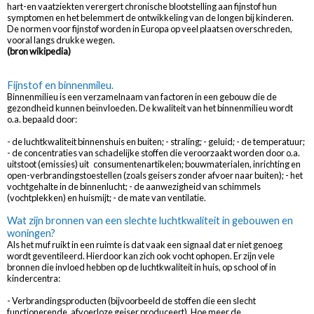
hart-en vaatziekten verergert chronische blootstelling aan fijnstof hun
symptomen en het belemmert de ontwikkeling van de longen bij kinderen.
De normen voor fijnstof worden in Europa op veel plaatsen overschreden,
vooral langs drukke wegen.
(bron wikipedia)
Fijnstof en binnenmileu.
Binnenmilieu is een verzamelnaam van factoren in een gebouw die de
gezondheid kunnen beïnvloeden. De kwaliteit van het binnenmilieu wordt
o.a. bepaald door:
- de luchtkwaliteit binnenshuis en buiten; - straling; - geluid; - de temperatuur;
- de concentraties van schadelijke stoffen die veroorzaakt worden door o.a.
uitstoot (emissies) uit consumentenartikelen; bouwmaterialen, inrichting en
open-verbrandingstoestellen (zoals geisers zonder afvoer naar buiten); - het
vochtgehalte in de binnenlucht; - de aanwezigheid van schimmels
(vochtplekken) en huismijt; - de mate van ventilatie.
Wat zijn bronnen van een slechte luchtkwaliteit in gebouwen en
woningen?
Als het muf ruikt in een ruimte is dat vaak een signaal dat er niet genoeg
wordt geventileerd. Hierdoor kan zich ook vocht ophopen. Er zijn vele
bronnen die invloed hebben op de luchtkwaliteit in huis, op school of in
kindercentra:
- Verbrandingsproducten (bijvoorbeeld de stoffen die een slecht
functionerende, afvoerloze geiser produceert). Hoe meer de